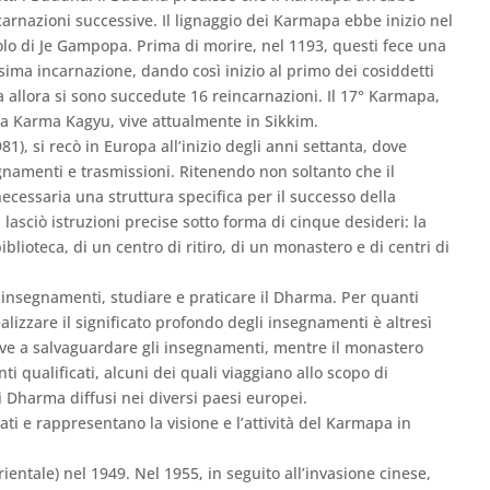
carnazioni successive. Il lignaggio dei Karmapa ebbe inizio nel
lo di Je Gampopa. Prima di morire, nel 1193, questi fece una
sima incarnazione, dando così inizio al primo dei cosiddetti
a allora si sono succedute 16 reincarnazioni. Il 17° Karmapa,
ola Karma Kagyu, vive attualmente in Sikkim.
1), si recò in Europa all’inizio degli anni settanta, dove
gnamenti e trasmissioni. Ritenendo non soltanto che il
cessaria una struttura specifica per il successo della
asciò istruzioni precise sotto forma di cinque desideri: la
blioteca, di un centro di ritiro, di un monastero e di centri di
 insegnamenti, studiare e praticare il Dharma. Per quanti
alizzare il significato profondo degli insegnamenti è altresì
serve a salvaguardare gli insegnamenti, mentre il monastero
ti qualificati, alcuni dei quali viaggiano allo scopo di
i Dharma diffusi nei diversi paesi europei.
zati e rappresentano la visione e l’attività del Karmapa in
entale) nel 1949. Nel 1955, in seguito all’invasione cinese,