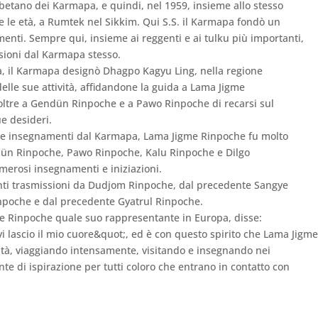
ibetano dei Karmapa, e quindi, nel 1959, insieme allo stesso
tte le età, a Rumtek nel Sikkim. Qui S.S. il Karmapa fondò un
nti. Sempre qui, insieme ai reggenti e ai tulku più importanti,
sioni dal Karmapa stesso.
pa, il Karmapa designò Dhagpo Kagyu Ling, nella regione
lle sue attività, affidandone la guida a Lama Jigme
ltre a Gendün Rinpoche e a Pawo Rinpoche di recarsi sul
ue desideri.
oni e insegnamenti dal Karmapa, Lama Jigme Rinpoche fu molto
dün Rinpoche, Pawo Rinpoche, Kalu Rinpoche e Dilgo
erosi insegnamenti e iniziazioni.
anti trasmissioni da Dudjom Rinpoche, dal precedente Sangye
poche e dal precedente Gyatrul Rinpoche.
 Rinpoche quale suo rappresentante in Europa, disse:
 lascio il mio cuore&quot;, ed è con questo spirito che Lama Jigm
ità, viaggiando intensamente, visitando e insegnando nei
te di ispirazione per tutti coloro che entrano in contatto con