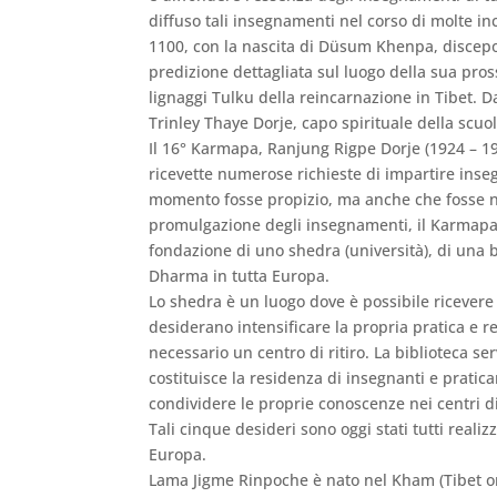
diffuso tali insegnamenti nel corso di molte in
1100, con la nascita di Düsum Khenpa, discepo
predizione dettagliata sul luogo della sua pros
lignaggi Tulku della reincarnazione in Tibet. D
Trinley Thaye Dorje, capo spirituale della scu
Il 16° Karmapa, Ranjung Rigpe Dorje (1924 – 198
ricevette numerose richieste di impartire inse
momento fosse propizio, ma anche che fosse ne
promulgazione degli insegnamenti, il Karmapa l
fondazione di uno shedra (università), di una bi
Dharma in tutta Europa.
Lo shedra è un luogo dove è possibile ricevere
desiderano intensificare la propria pratica e re
necessario un centro di ritiro. La biblioteca 
costituisce la residenza di insegnanti e pratican
condividere le proprie conoscenze nei centri d
Tali cinque desideri sono oggi stati tutti realiz
Europa.
Lama Jigme Rinpoche è nato nel Kham (Tibet ori