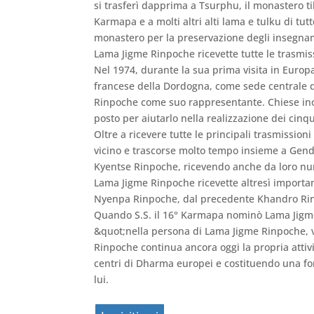
si trasferì dapprima a Tsurphu, il monastero t
Karmapa e a molti altri alti lama e tulku di tu
monastero per la preservazione degli insegname
Lama Jigme Rinpoche ricevette tutte le trasmis
Nel 1974, durante la sua prima visita in Euro
francese della Dordogna, come sede centrale de
Rinpoche come suo rappresentante. Chiese ino
posto per aiutarlo nella realizzazione dei cinq
Oltre a ricevere tutte le principali trasmissi
vicino e trascorse molto tempo insieme a Gen
Kyentse Rinpoche, ricevendo anche da loro num
Lama Jigme Rinpoche ricevette altresì import
Nyenpa Rinpoche, dal precedente Khandro Rin
Quando S.S. il 16° Karmapa nominò Lama Jigme
&quot;nella persona di Lama Jigme Rinpoche, vi
Rinpoche continua ancora oggi la propria attiv
centri di Dharma europei e costituendo una fon
lui.