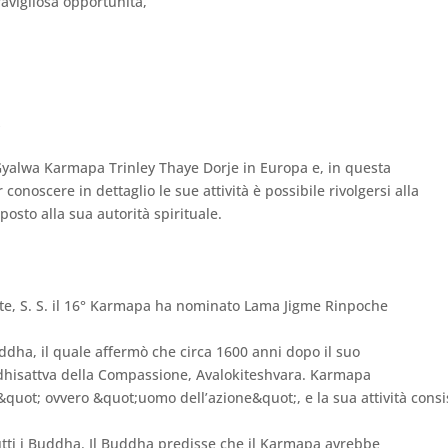
vigliosa opportunità,​
/
Gyalwa Karmapa Trinley Thaye Dorje in Europa e, in questa
conoscere in dettaglio le sue attività è possibile rivolgersi alla
osto alla sua autorità spirituale.
dente, S. S. il 16° Karmapa ha nominato Lama Jigme Rinpoche
uddha, il quale affermò che circa 1600 anni dopo il suo
hisattva della Compassione, Avalokiteshvara. Karmapa
quot; ovvero &quot;uomo dell’azione&quot;, e la sua attività consi
utti i Buddha. Il Buddha predisse che il Karmapa avrebbe