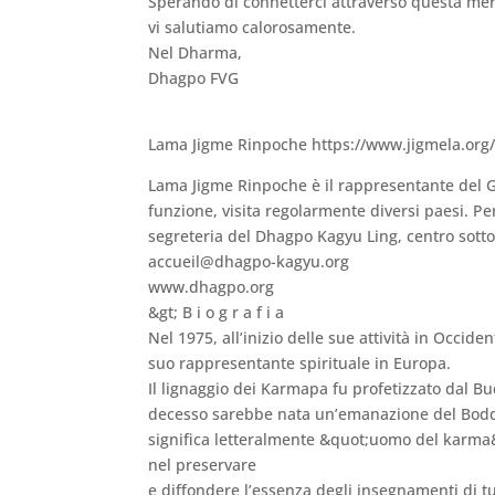
Sperando di connetterci attraverso questa mera
vi salutiamo calorosamente.
Nel Dharma,
Dhagpo FVG
Lama Jigme Rinpoche https://www.jigmela.org
Lama Jigme Rinpoche è il rappresentante del 
funzione, visita regolarmente diversi paesi. Per 
segreteria del Dhagpo Kagyu Ling, centro sottop
accueil@dhagpo-kagyu.org
www.dhagpo.org
&gt; B i o g r a f i a
Nel 1975, all’inizio delle sue attività in Occi
suo rappresentante spirituale in Europa.
Il lignaggio dei Karmapa fu profetizzato dal B
decesso sarebbe nata un’emanazione del Bodd
significa letteralmente &quot;uomo del karma&
nel preservare
e diffondere l’essenza degli insegnamenti di t