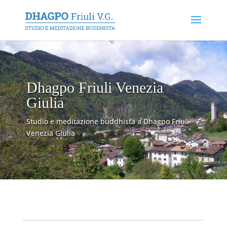
Dhagpo Friuli Venezia
Giulia
Studio e meditazione buddhista a Dhagpo Friuli
Venezia Giulia